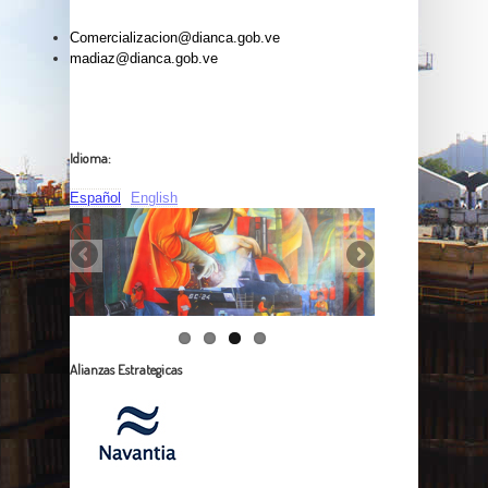
Comercializacion@dianca.gob.ve
madiaz@dianca.gob.ve
Idioma:
Español
English
Alianzas Estrategicas