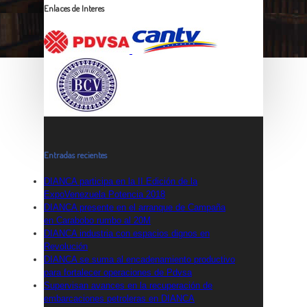
Enlaces de Interes
Entradas recientes
DIANCA participa en la II Edición de la
ExpoVenezuela Potencia 2018
DIANCA presente en el arranque de Campaña
en Carabobo rumbo al 20M
DIANCA industria con espacios dignos en
Revolución
DIANCA se suma al encadenamiento productivo
para fortalecer operaciones de Pdvsa
Supervisan avances en la recuperación de
embarcaciones petroleras en DIANCA